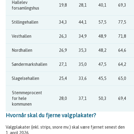
Hallelev
19,8
28,1
40,1
69,3
forsamlingshus
Stillingehallen
34,3
44,1
57,5
77,5
Vesthallen
26,3
34,9
48,9
71,8
Nordhallen
26,9
35,3
48,2
64,6
Søndermarkshallen
27,1
35,0
47,5
64,2
Slagelsehallen
25,4
33,6
45,5
65,0
Stemmeprocent
for hele
28,0
37,1
50,3
69,4
kommunen
Hvornår skal du fjerne valgplakater?
Valgplakater (inkl. strips, snore mv.) skal være fjernet senest den
1. april 2026.