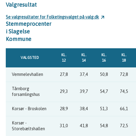
Valgresultat
Se valgresultater for Folketingsvalget på valg.dk
Stemmeprocenter
i Slagelse
Kommune
KL.
KL.
KL.
KL.
VALGSTED
12
14
16
18
Vemmelevhallen
27,8
37,4
50,8
72,8
Tårnborg
29,3
39,7
54,7
74,5
forsamlingshus
Korsør - Broskolen
28,9
38,4
51,3
66,1
Korsør -
31,0
41,8
54,8
72,5
Storebæltshallen