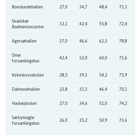
Boeslundehallen
27,0
34,7
48,4
73,3
Skælskør
32,1
42,4
55,8
72,4
Badmintoncenter
Agersøhallen
37,0
46,6
62,3
78,8
Omø
42,4
52,0
60,0
73,6
forsamlingshus
Kirkeskovsskolen
28,5
39,3
54,2
75,9
Dalmosehallen
23,8
31,5
46,4
70,1
Hashøjskolen
27,0
34,6
51,0
74,2
Sørbymagle
26,0
35,2
50,9
73,6
forsamlingshus