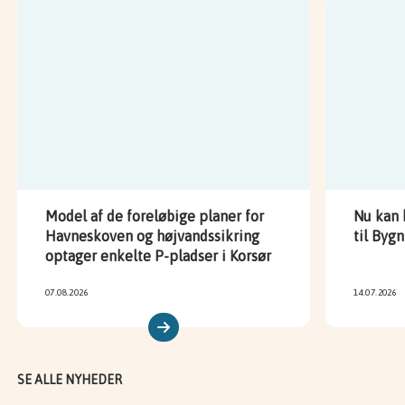
Viser slide 1 af 4
Model af de foreløbige planer for
Nu kan 
Havneskoven og højvandssikring
til Byg
optager enkelte P-pladser i Korsør
07.08.2026
14.07.2026
SE ALLE NYHEDER