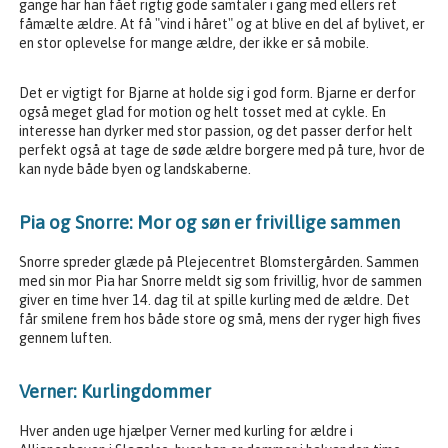
gange har han fået rigtig gode samtaler i gang med ellers ret
fåmælte ældre. At få "vind i håret" og at blive en del af bylivet, er
en stor oplevelse for mange ældre, der ikke er så mobile.
Det er vigtigt for Bjarne at holde sig i god form. Bjarne er derfor
også meget glad for motion og helt tosset med at cykle. En
interesse han dyrker med stor passion, og det passer derfor helt
perfekt også at tage de søde ældre borgere med på ture, hvor de
kan nyde både byen og landskaberne.
Pia og Snorre: Mor og søn er frivillige sammen
Snorre spreder glæde på Plejecentret Blomstergården. Sammen
med sin mor Pia har Snorre meldt sig som frivillig, hvor de sammen
giver en time hver 14. dag til at spille kurling med de ældre. Det
får smilene frem hos både store og små, mens der ryger high fives
gennem luften.
Verner: Kurlingdommer
Hver anden uge hjælper Verner med kurling for ældre i