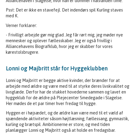
Alliancehaven i Slagelse, hvor han er dommer i halvanden time.
Psst: Det er ikke en stavefejl. Det indendørs spil Kurling staves
med K.
Verner forklarer:
- Frivilligt arbejde gør mig glad. Jeg får rørt mig, jeg møder nye
mennesker og oplever fællesskaber. Jeg er også frivillig i
Alliancehavens Biografklub, hvor jeg er skubber for vores
kørestolsbrugere.
Lonni og Majbritt står for Hyggeklubben
Lonni og Majbritt er begge aktive kvinder, der brænder for at
arbejde med ældre og være med til at styrke deres livskvalitet og
livsglæde. Derfor har de stukket hovederne sammen og lavet en
hyggeklub for de ældre på Plejecenter Smedegade i Slagelse.
Her mødes de et par timer hver fredag til hygge.
Hyggen er i højsædet, og de ældre kan være med til et væld af
spændende aktiviteter såsom højtlæsning, fællessang, gymnastik,
kurling og brætspil. Ambitionerne er store, og med tiden
planlægger Lonni og Majbritt også at holde en fredagsbar.