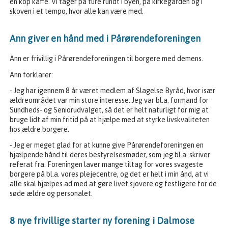
en kop kaffe. Vi tager på ture rundt i byen, på kirkegården og i
skoven i et tempo, hvor alle kan være med.
Ann giver en hånd med i Pårørendeforeningen
Ann er frivillig i Pårørendeforeningen til borgere med demens.
Ann forklarer:
- Jeg har igennem 8 år været medlem af Slagelse Byråd, hvor især
ældreområdet var min store interesse. Jeg var bl.a. formand for
Sundheds- og Seniorudvalget, så det er helt naturligt for mig at
bruge lidt af min fritid på at hjælpe med at styrke livskvaliteten
hos ældre borgere.
- Jeg er meget glad for at kunne give Pårørendeforeningen en
hjælpende hånd til deres bestyrelsesmøder, som jeg bl.a. skriver
referat fra. Foreningen laver mange tiltag for vores svageste
borgere på bl.a. vores plejecentre, og det er helt i min ånd, at vi
alle skal hjælpes ad med at gøre livet sjovere og festligere for de
søde ældre og personalet.
8 nye frivillige starter ny forening i Dalmose