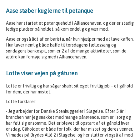
Aase støber kuglerne til petanque
Aase har startet et petanquehold i Alliancehaven, og der er stadig
ledige pladser på holdet, så kom endelig og vær med.
Aase er også lidt af en barista, når hun hjælper med at lave kaffen.
Hun laver nemlig både kaffe til torsdagens fællessang og
søndagens bankospil, som er 2 af de mange aktiviteter, som de
ældre kan fornøje sig med i Alliancehaven.
Lotte viser vejen på gåturen
Lotte er frivillig og har sågar skabt sit eget frivilligjob – et gåhold
for dem, der har mistet.
Lotte forklarer:
- Jeg arbejder for Danske Stenhuggerier i Slagelse. Efter 5 år i
branchen har jeg snakket med mange pårørende, som er i sorg og
har følt sig ensomme. Det er blevet til opstart af et gåhold hver
onsdag. Gåholdet er både for folk, der har mistet og deres venner.
Vi mødes på Brydes Allé 2 i Slagelse, og her slutter vi også af med