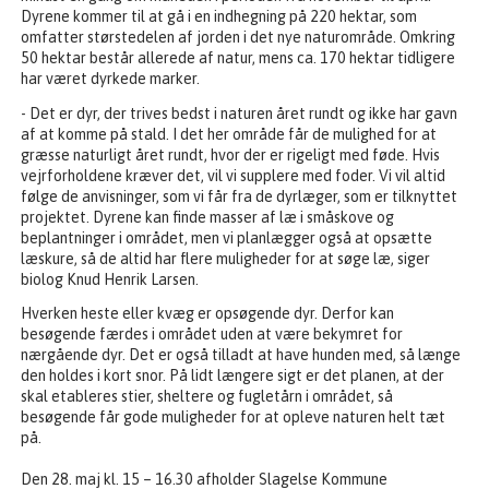
Dyrene kommer til at gå i en indhegning på 220 hektar, som
omfatter størstedelen af jorden i det nye naturområde. Omkring
50 hektar består allerede af natur, mens ca. 170 hektar tidligere
har været dyrkede marker.
- Det er dyr, der trives bedst i naturen året rundt og ikke har gavn
af at komme på stald. I det her område får de mulighed for at
græsse naturligt året rundt, hvor der er rigeligt med føde. Hvis
vejrforholdene kræver det, vil vi supplere med foder. Vi vil altid
følge de anvisninger, som vi får fra de dyrlæger, som er tilknyttet
projektet. Dyrene kan finde masser af læ i småskove og
beplantninger i området, men vi planlægger også at opsætte
læskure, så de altid har flere muligheder for at søge læ, siger
biolog Knud Henrik Larsen.
Hverken heste eller kvæg er opsøgende dyr. Derfor kan
besøgende færdes i området uden at være bekymret for
nærgående dyr. Det er også tilladt at have hunden med, så længe
den holdes i kort snor. På lidt længere sigt er det planen, at der
skal etableres stier, sheltere og fugletårn i området, så
besøgende får gode muligheder for at opleve naturen helt tæt
på.
Den 28. maj kl. 15 – 16.30 afholder Slagelse Kommune