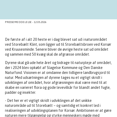
PRESSEMEDDELELSE - 12.05.2026
De første af i alt 20 heste er i dag blevet sat ud i naturområdet
ved Storebælt Klint, som ligger ud til Storebæltsbroen ved Korsør
ved Kruusesminde. Senere bliver de øvrige heste sat ud området
og sammen med 50 kvæg skal de afgræsse området.
Dyrene skal gå ude hele året og bidrage til naturpleje af området,
der i 2024 blev opkøbt af Slagelse Kommune og Den Danske
Naturfond. Visionen er at omdanne den tidligere landbrugsjord til
natur. Med udsætningen af dyrene tages nu et vigtigt skridt i
udviklingen af området, hvor afgræsningen skal være med til at
skabe en varieret flora og gode levevilkår for blandt andet fugle,
padder og insekter.
- Det her er et vigtigt skridt i udviklingen af det unikke
naturområde ud til Storebælt – og samtidig et konkret led i
realiseringen af udviklingsplanen for Korsør. Ambitionen er at gøre
naturen mere tilgængelig og styrke menneskers møde med