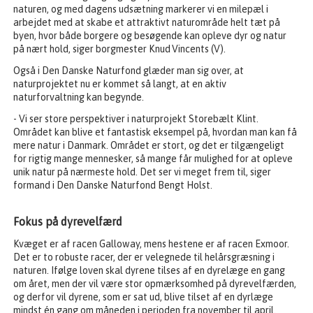
naturen, og med dagens udsætning markerer vi en milepæl i
arbejdet med at skabe et attraktivt naturområde helt tæt på
byen, hvor både borgere og besøgende kan opleve dyr og natur
på nært hold, siger borgmester Knud Vincents (V).
Også i Den Danske Naturfond glæder man sig over, at
naturprojektet nu er kommet så langt, at en aktiv
naturforvaltning kan begynde.
- Vi ser store perspektiver i naturprojekt Storebælt Klint.
Området kan blive et fantastisk eksempel på, hvordan man kan få
mere natur i Danmark. Området er stort, og det er tilgængeligt
for rigtig mange mennesker, så mange får mulighed for at opleve
unik natur på nærmeste hold. Det ser vi meget frem til, siger
formand i Den Danske Naturfond Bengt Holst.
Fokus på dyrevelfærd
Kvæget er af racen Galloway, mens hestene er af racen Exmoor.
Det er to robuste racer, der er velegnede til helårsgræsning i
naturen. Ifølge loven skal dyrene tilses af en dyrelæge en gang
om året, men der vil være stor opmærksomhed på dyrevelfærden,
og derfor vil dyrene, som er sat ud, blive tilset af en dyrlæge
mindst én gang om måneden i perioden fra november til april.