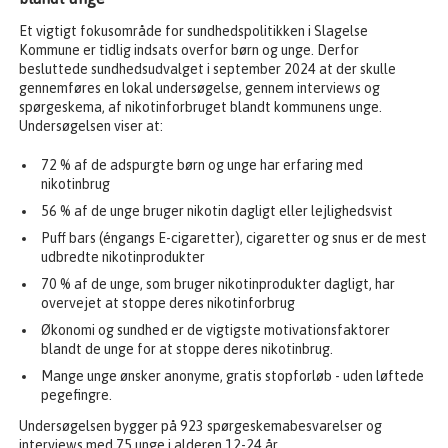
Et vigtigt fokusområde for sundhedspolitikken i Slagelse
Kommune er tidlig indsats overfor børn og unge. Derfor
besluttede sundhedsudvalget i september 2024 at der skulle
gennemføres en lokal undersøgelse, gennem interviews og
spørgeskema, af nikotinforbruget blandt kommunens unge.
Undersøgelsen viser at:
72 % af de adspurgte børn og unge har erfaring med
nikotinbrug
56 % af de unge bruger nikotin dagligt eller lejlighedsvist
Puff bars (éngangs E-cigaretter), cigaretter og snus er de mest
udbredte nikotinprodukter
70 % af de unge, som bruger nikotinprodukter dagligt, har
overvejet at stoppe deres nikotinforbrug
Økonomi og sundhed er de vigtigste motivationsfaktorer
blandt de unge for at stoppe deres nikotinbrug.
Mange unge ønsker anonyme, gratis stopforløb - uden løftede
pegefingre.
Undersøgelsen bygger på 923 spørgeskemabesvarelser og
interviews med 75 unge i alderen 12-24 år.