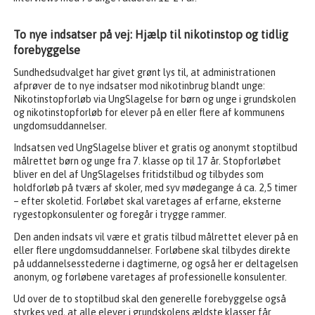
To nye indsatser på vej: Hjælp til nikotinstop og tidlig
forebyggelse
Sundhedsudvalget har givet grønt lys til, at administrationen
afprøver de to nye indsatser mod nikotinbrug blandt unge:
Nikotinstopforløb via UngSlagelse for børn og unge i grundskolen
og nikotinstopforløb for elever på en eller flere af kommunens
ungdomsuddannelser.
Indsatsen ved UngSlagelse bliver et gratis og anonymt stoptilbud
målrettet børn og unge fra 7. klasse op til 17 år. Stopforløbet
bliver en del af UngSlagelses fritidstilbud og tilbydes som
holdforløb på tværs af skoler, med syv mødegange á ca. 2,5 timer
– efter skoletid. Forløbet skal varetages af erfarne, eksterne
rygestopkonsulenter og foregår i trygge rammer.
Den anden indsats vil være et gratis tilbud målrettet elever på en
eller flere ungdomsuddannelser. Forløbene skal tilbydes direkte
på uddannelsesstederne i dagtimerne, og også her er deltagelsen
anonym, og forløbene varetages af professionelle konsulenter.
Ud over de to stoptilbud skal den generelle forebyggelse også
styrkes ved, at alle elever i grundskolens ældste klasser får