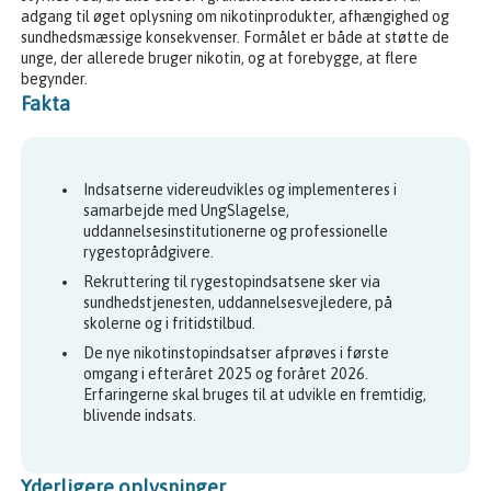
adgang til øget oplysning om nikotinprodukter, afhængighed og
sundhedsmæssige konsekvenser. Formålet er både at støtte de
unge, der allerede bruger nikotin, og at forebygge, at flere
begynder.
Fakta
Indsatserne videreudvikles og implementeres i
samarbejde med UngSlagelse,
uddannelsesinstitutionerne og professionelle
rygestoprådgivere.
Rekruttering til rygestopindsatsene sker via
sundhedstjenesten, uddannelsesvejledere, på
skolerne og i fritidstilbud.
De nye nikotinstopindsatser afprøves i første
omgang i efteråret 2025 og foråret 2026.
Erfaringerne skal bruges til at udvikle en fremtidig,
blivende indsats.
Yderligere oplysninger