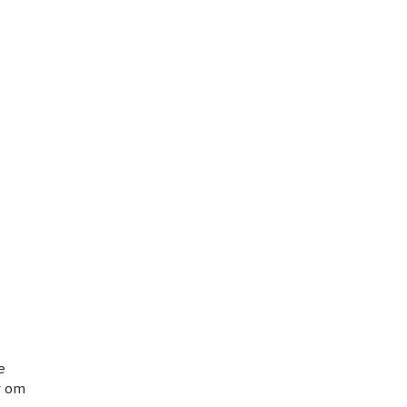
e
r om