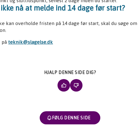
unkt og sluttidspunkt, senest 2 dage inden du starter.
ikke nå at melde ind 14 dage før start?
ke kan overholde fristen på 14 dage før start, skal du søge om
on.
s på
teknik@slagelse.dk
HJALP DENNE SIDE DIG?
FØLG DENNE SIDE