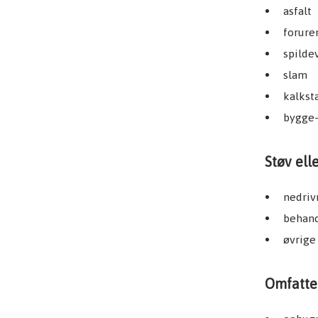
asfalt
forure
spilde
slam
kalkst
bygge-
Støv ell
nedriv
behand
øvrige
Omfatte