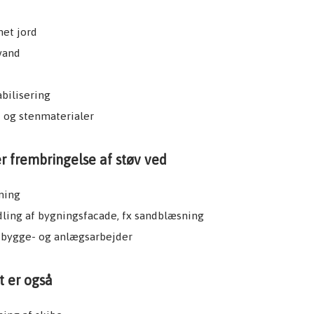
net jord
vand
abilisering
 og stenmaterialer
er frembringelse af støv ved
ning
ling af bygningsfacade, fx sandblæsning
 bygge- og anlægsarbejder
t er også