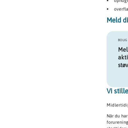
ophugn
overfl
Meld di
BOLIG
Mel
akti
stø
Vi stil
Midlertidi
Når du har
forurening