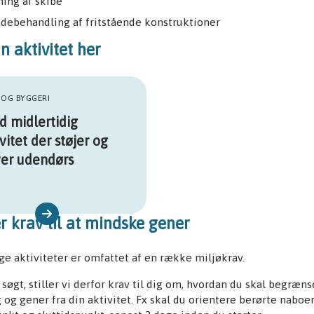
ing af skibe
adebehandling af fritstående konstruktioner
n aktivitet her
 OG BYGGERI
d midlertidig
vitet der støjer og
ver udendørs
ler krav til at mindske gener
ge aktiviteter er omfattet af en række miljøkrav.
 søgt, stiller vi derfor krav til dig om, hvordan du skal begræns
 og gener fra din aktivitet. Fx skal du orientere berørte naboe