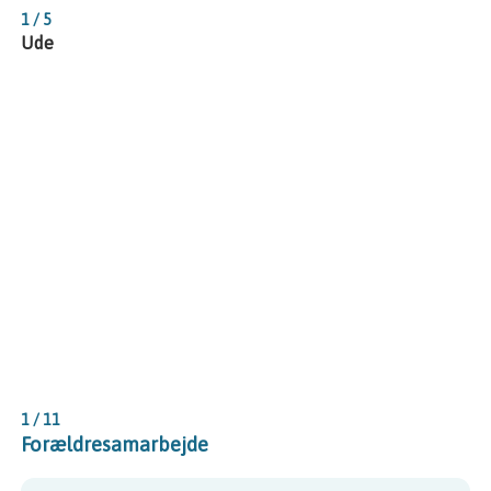
1 / 5
Ude
Viser slide 1, 2, 3, 4, 5, 6, 7, 8, 9, 10 & 11 af 11
1 / 11
Forældresamarbejde