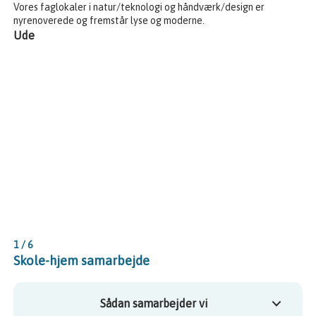
Vores faglokaler i natur/teknologi og håndværk/design er
nyrenoverede og fremstår lyse og moderne.
Ude
Viser slide 1, 2, 3, 4, 5 & 6 af 6
1 / 6
Skole-hjem samarbejde
Sådan samarbejder vi