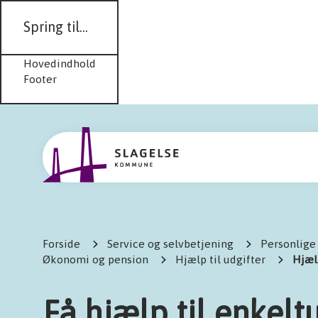
Spring til...
Hovedindhold
Footer
Forside
Service og selvbetjening
Personlige
Økonomi og pension
Hjælp til udgifter
Hjælp
Få hjælp til enkelt