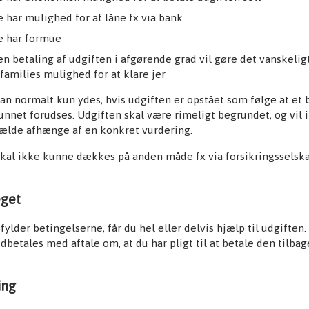
e har mulighed for at låne fx via bank
e har formue
en betaling af udgiften i afgørende grad vil gøre det vanskeligt
 families mulighed for at klare jer
n normalt kun ydes, hvis udgiften er opstået som følge at et 
unnet forudses. Udgiften skal være rimeligt begrundet, og vil i
fælde afhænge af en konkret vurdering.
skal ikke kunne dækkes på anden måde fx via forsikringsselsk
get
fylder betingelserne, får du hel eller delvis hjælp til udgiften
dbetales med aftale om, at du har pligt til at betale den tilbag
ing