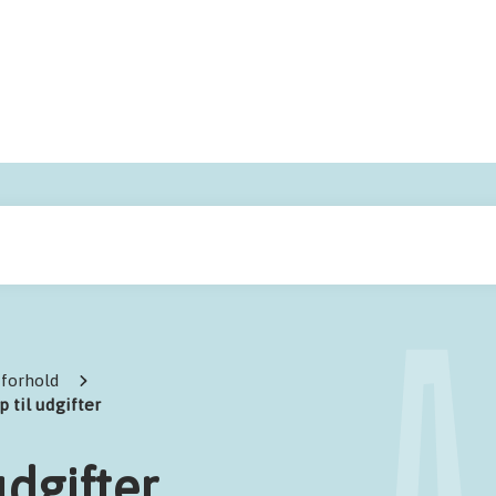
 forhold
 til udgifter
udgifter