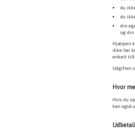
du ikk
du ikk
din eg
og din
Hjælpen ka
ikke har k
enkelt til
Udgiften 
Hvor me
Hvis du op
kan også u
Udbetal