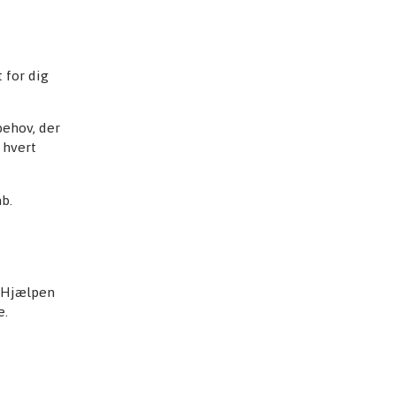
 for dig
behov, der
 hvert
ab.
. Hjælpen
e.