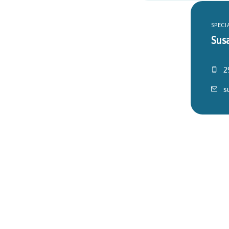
SPECI
Sus
2
s