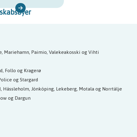
nskabsbyer
e, Mariehamn, Paimio, Valekeakosski og Vihti
d, Follo og Kragerø
Police og Stargard
d, Hässleholm, Jönköping, Lekeberg, Motala og Norrtälje
now og Dargun