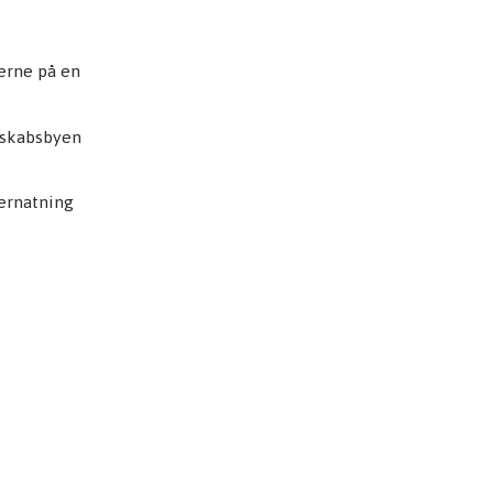
terne på en
enskabsbyen
vernatning