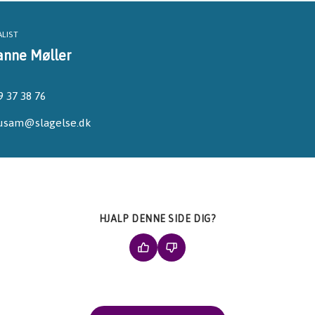
ALIST
anne Møller
9 37 38 76
usam@slagelse.dk
HJALP DENNE SIDE DIG?