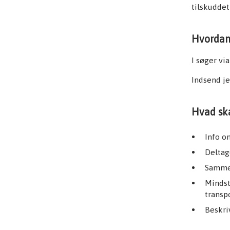
tilskudde
Hvordan 
I søger vi
Indsend j
Hvad ska
Info o
Deltag
Sammen
Mindst
transp
Beskri