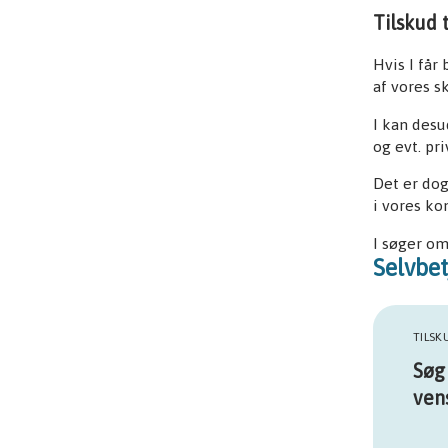
Tilskud 
Hvis I får
af vores sk
I kan desu
og evt. pr
Det er dog
i vores k
I søger om
Selvbet
TILSK
Søg 
ven