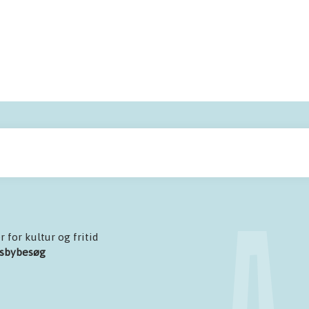
 for kultur og fritid
bsbybesøg