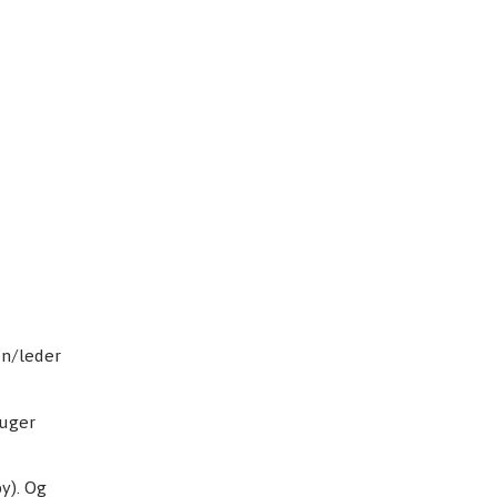
en/leder
ruger
by). Og