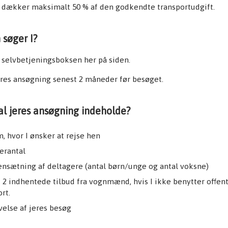
t dækker maksimalt 50 % af den godkendte transportudgift.
søger I?
a selvbetjeningsboksen her på siden.
eres ansøgning senest 2 måneder før besøget.
l jeres ansøgning indeholde?
m, hvor I ønsker at rejse hen
erantal
sætning af deltagere (antal børn/unge og antal voksne)
 2 indhentede tilbud fra vognmænd, hvis I ikke benytter offent
ort.
velse af jeres besøg