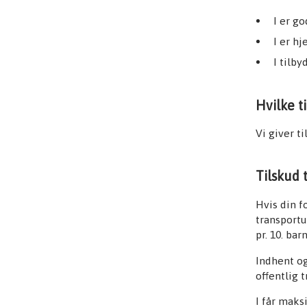
I er g
I er 
I tilb
Hvilke t
Vi giver t
Tilskud t
Hvis din f
transportu
pr. 10. ba
Indhent og
offentlig t
I får maks