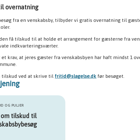
til overnatning
 besøg fra en venskabsby, tilbyder vi gratis overnatning til gæs
oler.
den få tilskud til at holde et arrangement for gæsterne fra v
ivate indkvarteringsværter.
 et krav, at jeres gæster fra venskabsbyen har haft mindst 1 o
ommune.
 tilskud ved at skrive til
fritid@slagelse.dk
før besøget.
jening
UD OG PULJER
om tilskud til
skabsbybesøg