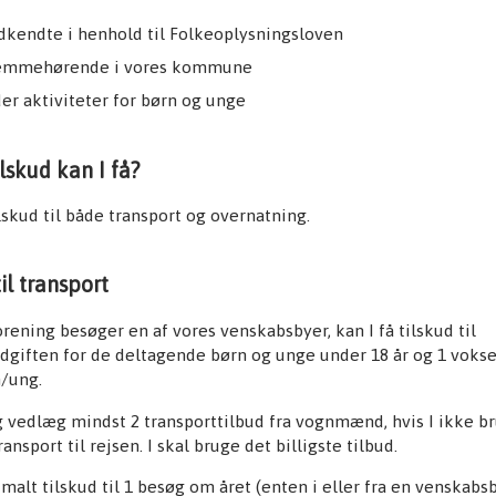
odkendte i henhold til Folkeoplysningsloven
hjemmehørende i vores kommune
yder aktiviteter for børn og unge
ilskud kan I få?
ilskud til både transport og overnatning.
il transport
orening besøger en af vores venskabsbyer, kan I få tilskud til
dgiften for de deltagende børn og unge under 18 år og 1 voks
rn/ung.
 vedlæg mindst 2 transporttilbud fra vognmænd, hvis I ikke b
ransport til rejsen. I skal bruge det billigste tilbud.
imalt tilskud til 1 besøg om året (enten i eller fra en venskabs