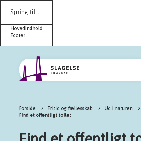
Spring til...
Hovedindhold
Footer
Forside
Fritid og fællesskab
Ud i naturen
Find et offentligt toilet
Find et offentligt to