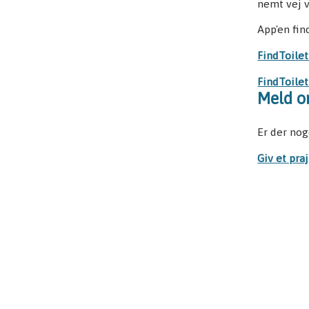
nemt vej v
App'en fin
FindToilet
FindToilet
Meld om
Er der nog
Giv et praj