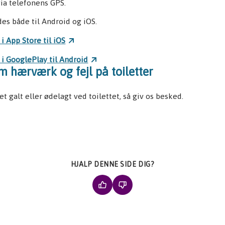
ia telefonens GPS.
des både til Android og iOS.
 i App Store til iOS
 i GooglePlay til Android
 hærværk og fejl på toiletter
et galt eller ødelagt ved toilettet, så giv os besked.
HJALP DENNE SIDE DIG?