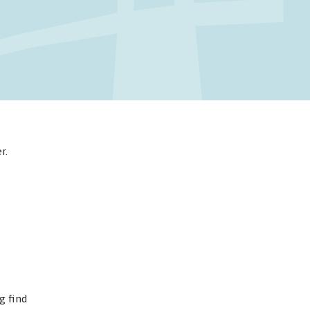
r.
g find