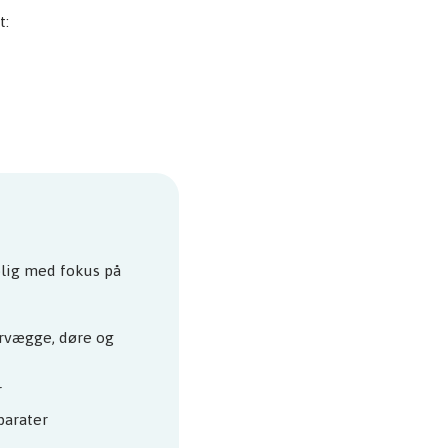
t:
lig med fokus på
rvægge, døre og
r
parater