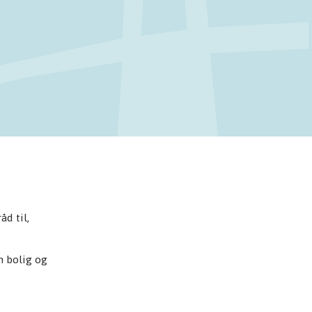
d til,
n bolig og