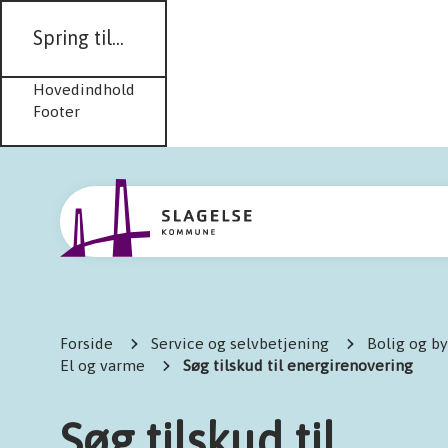
Spring til...
Hovedindhold
Footer
Forside
Service og selvbetjening
Bolig og b
El og varme
Søg tilskud til energirenovering
Søg tilskud til