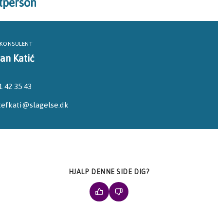
tperson
AKONSULENT
an Katić
1 42 35 43
tefkati@slagelse.dk
HJALP DENNE SIDE DIG?