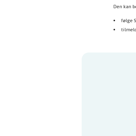
Den kan be
følge 
tilmel