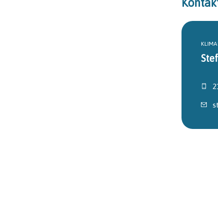
Kontak
KLIM
Stef
2
s